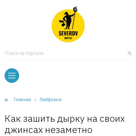
кая мебель
ки и Стеллажи
лы
Поиск на портале
вати
оды и тумбы
ваны
Главная
Лайфхаки
фы и Шкафы-Купе
Как зашить дырку на своих
джинсах незаметно