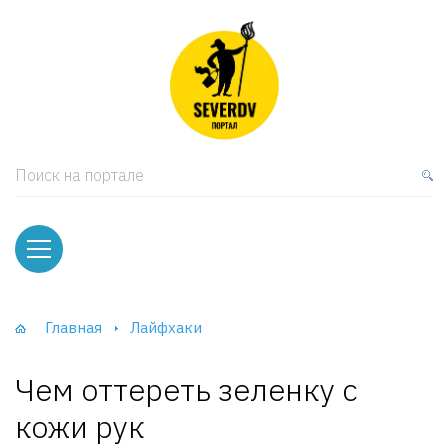
кая мебель
ки и Стеллажи
лы
Поиск на портале
вати
оды и тумбы
ваны
Главная
Лайфхаки
фы и Шкафы-Купе
Чем оттереть зеленку с
кожи рук