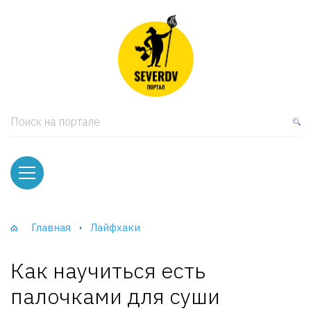
кая мебель
ки и Стеллажи
лы
Поиск на портале
вати
оды и тумбы
ваны
Главная
Лайфхаки
фы и Шкафы-Купе
Как научиться есть
палочками для суши