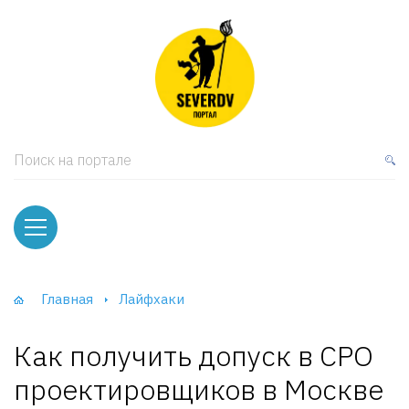
кая мебель
ки и Стеллажи
лы
Поиск на портале
вати
оды и тумбы
ваны
Главная
Лайфхаки
фы и Шкафы-Купе
Как получить допуск в СРО
проектировщиков в Москве