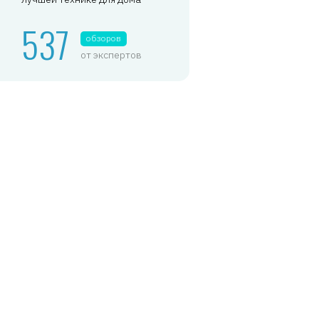
537
обзоров
от экспертов