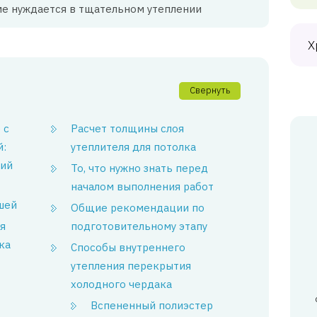
ме нуждается в тщательном утеплении
Х
Свернуть
 с
Расчет толщины слоя
й:
утеплителя для потолка
ций
То, что нужно знать перед
началом выполнения работ
шей
Общие рекомендации по
я
подготовительному этапу
ка
Способы внутреннего
утепления перекрытия
холодного чердака
Вспененный полиэстер