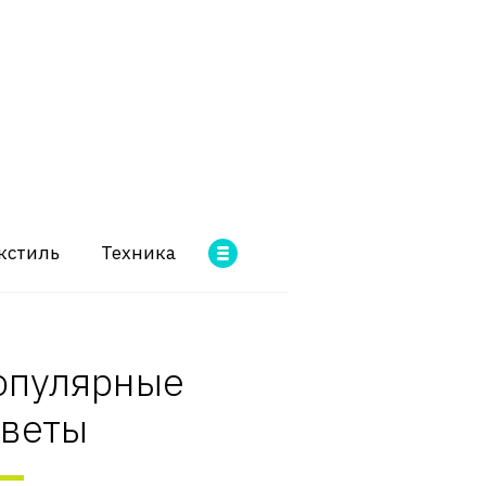
кстиль
Техника
опулярные
оветы