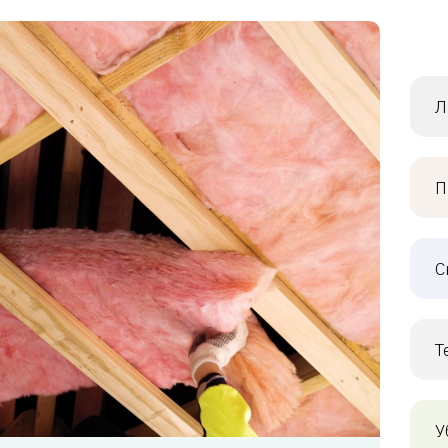
Л
П
С
Т
У