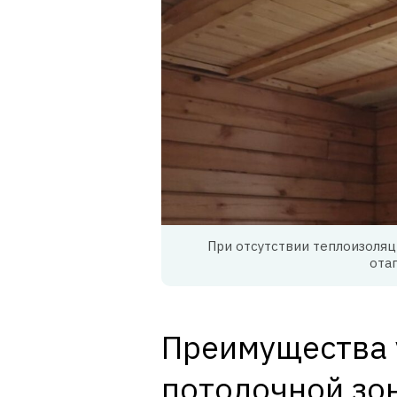
При отсутствии теплоизоля
ота
Преимущества 
потолочной зо