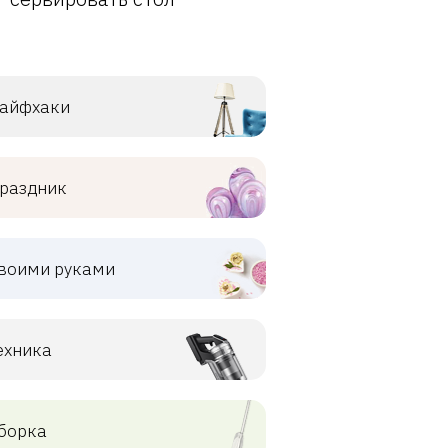
айфхаки
раздник
воими руками
ехника
борка