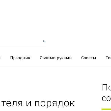
я
Праздник
Своими руками
Советы
Те
П
с
теля и порядок