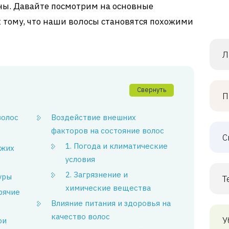
ны. Давайте посмотрим на основные
 тому, что наши волосы становятся похожими
Л
Свернуть
П
волос
Воздействие внешних
факторов на состояние волос
С
1. Погода и климатические
ожих
условия
2. Загрязнение и
уры
Т
химические вещества
орячие
Влияние питания и здоровья на
качество волос
У
ои