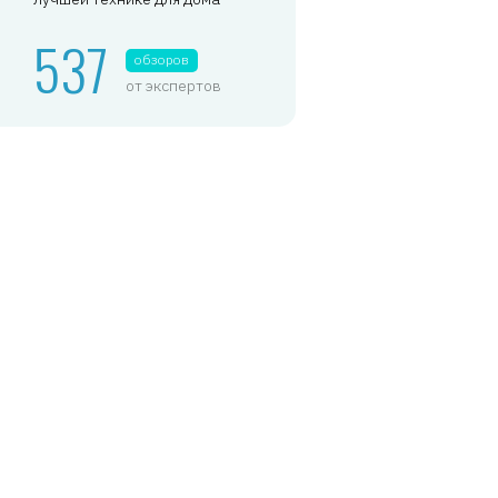
537
обзоров
от экспертов