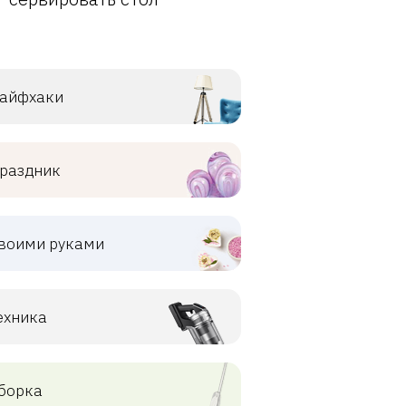
айфхаки
раздник
воими руками
ехника
борка