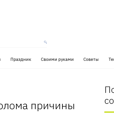
я
Праздник
Своими руками
Советы
Те
П
с
солома причины