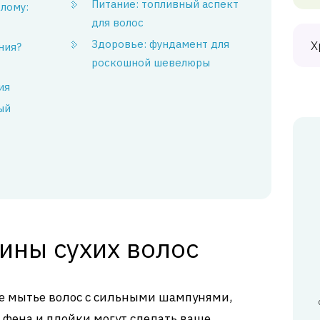
Питание: топливный аспект
лому:
для волос
Здоровье: фундамент для
Х
ния?
роскошной шевелюры
ия
ый
ины сухих волос
е мытье волос с сильными шампунями,
 фена и плойки могут сделать ваше