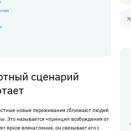
х
рная
Х
е
ртный сценарий
отает
местные новые переживания сближают людей
ы. Это называется «принцип возбуждения от
т яркое впечатление, он связывает его с