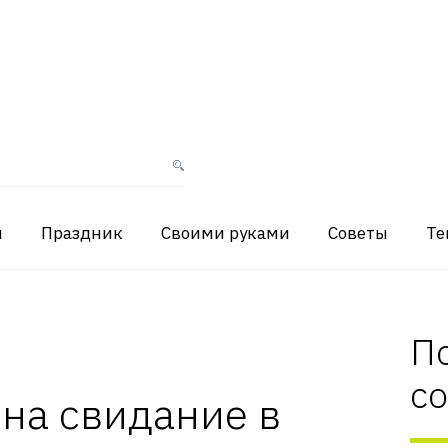
я
Праздник
Своими руками
Советы
Те
П
с
 на свидание в