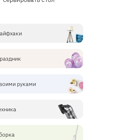
айфхаки
раздник
воими руками
ехника
борка