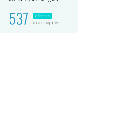
537
обзоров
от экспертов