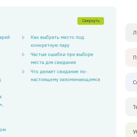
Свернуть
Л
арий
Как выбрать место под
конкретную пару
Частые ошибки при выборе
П
места для свидания
Что делает свидание по-
ц
настоящему запоминающимся
С
а
»,
Т
том
У