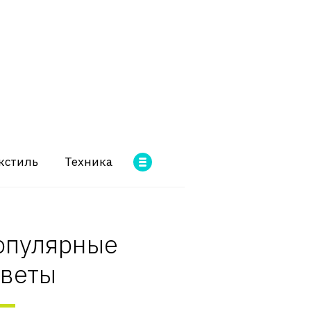
кстиль
Техника
опулярные
оветы