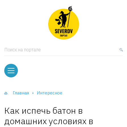
кая мебель
ки и Стеллажи
лы
Поиск на портале
вати
оды и тумбы
ваны
Главная
Интересное
фы и Шкафы-Купе
Как испечь батон в
домашних условиях в