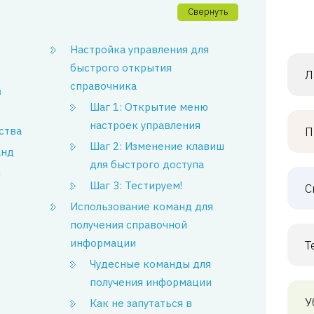
Свернуть
Настройка управления для
быстрого открытия
Л
справочника
в
Шаг 1: Открытие меню
настроек управления
ства
П
Шаг 2: Изменение клавиш
анд
для быстрого доступа
и
Шаг 3: Тестируем!
С
Использование команд для
получения справочной
информации
Т
Чудесные команды для
получения информации
У
Как не запутаться в