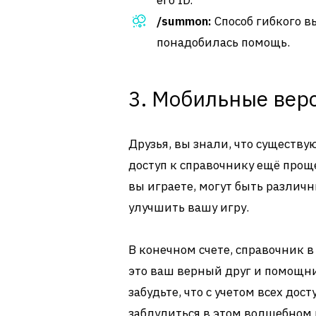
его ID.
/summon:
Способ гибкого в
понадобилась помощь.
3. Мобильные вер
Друзья, вы знали, что существ
доступ к справочнику ещё прощ
вы играете, могут быть различ
улучшить вашу игру.
В конечном счете, справочник в
это ваш верный друг и помощни
забудьте, что с учетом всех дос
заблудиться в этом волшебном 