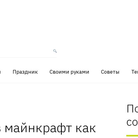
я
Праздник
Своими руками
Советы
Те
П
с
в майнкрафт как