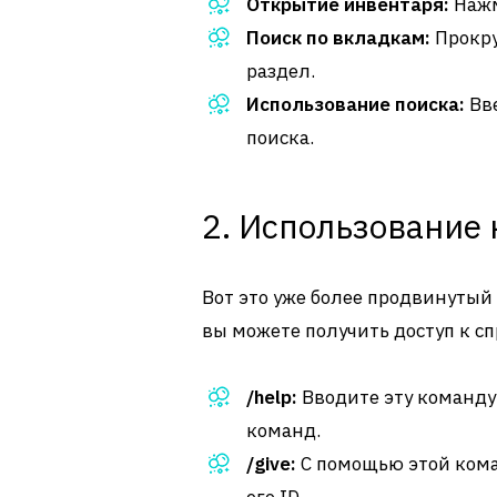
Открытие инвентаря:
Нажм
Поиск по вкладкам:
Прокру
раздел.
Использование поиска:
Вве
поиска.
2. Использование
Вот это уже более продвинутый
вы можете получить доступ к с
/help:
Вводите эту команду,
команд.
/give:
С помощью этой кома