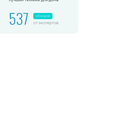
537
обзоров
от экспертов