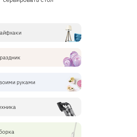
айфхаки
раздник
воими руками
ехника
борка