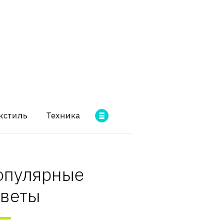
кстиль
Техника
опулярные
оветы