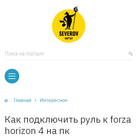
кая мебель
ки и Стеллажи
лы
Поиск на портале
вати
оды и тумбы
ваны
Главная
Интересное
фы и Шкафы-Купе
Как подключить руль к forza
horizon 4 на пк