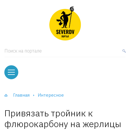
кая мебель
ки и Стеллажи
лы
Поиск на портале
вати
оды и тумбы
ваны
Главная
Интересное
фы и Шкафы-Купе
Привязать тройник к
флюрокарбону на жерлицы