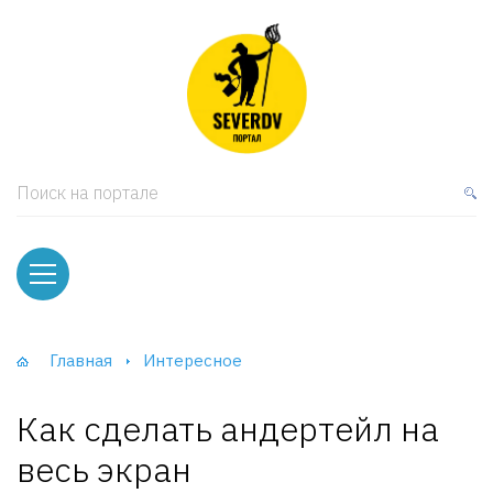
кая мебель
ки и Стеллажи
лы
Поиск на портале
вати
оды и тумбы
ваны
Главная
Интересное
фы и Шкафы-Купе
Как сделать андертейл на
весь экран