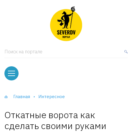
кая мебель
ки и Стеллажи
лы
Поиск на портале
вати
оды и тумбы
ваны
Главная
Интересное
фы и Шкафы-Купе
Откатные ворота как
сделать своими руками