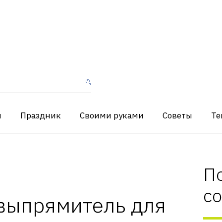
я
Праздник
Своими руками
Советы
Те
П
с
 выпрямитель для