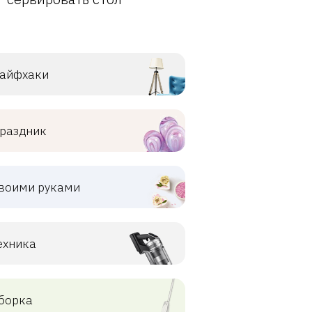
айфхаки
раздник
воими руками
ехника
борка