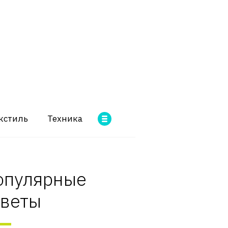
кстиль
Техника
опулярные
оветы