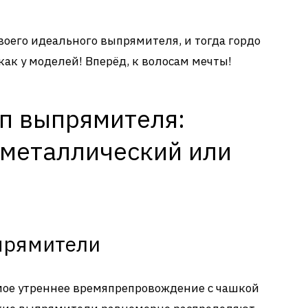
воего идеального выпрямителя, и тогда гордо
как у моделей! Вперёд, к волосам мечты!
ип выпрямителя:
 металлический или
прямители
мое утреннее времяпрепровождение с чашкой