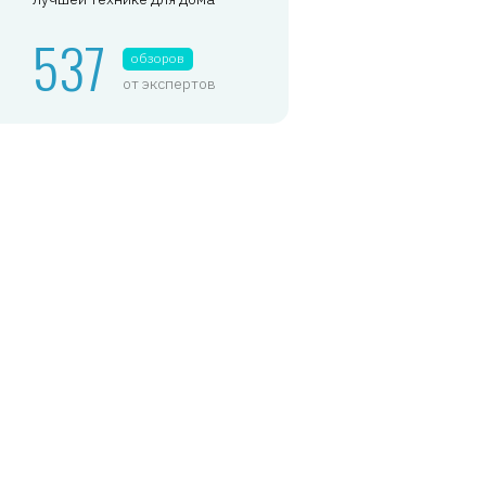
537
обзоров
от экспертов