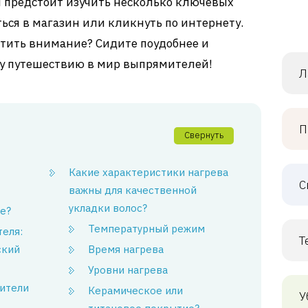
м предстоит изучить несколько ключевых
ься в магазин или кликнуть по интернету.
ратить внимание? Сидите поудобнее и
му путешествию в мир выпрямителей!
Л
П
Свернуть
Какие характеристики нагрева
С
важны для качественной
укладки волос?
е?
Температурный режим
еля:
Т
ский
Время нагрева
Уровни нагрева
ители
Керамическое или
У