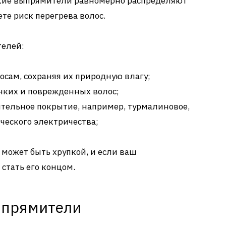
акие выпрямители равномерно распределяют
ете риск перегрева волос.
елей:
сам, сохраняя их природную влагу;
нких и поврежденных волос;
тельное покрытие, например, турмалиновое,
ческого электричества;
 может быть хрупкой, и если ваш
стать его концом.
ыпрямители