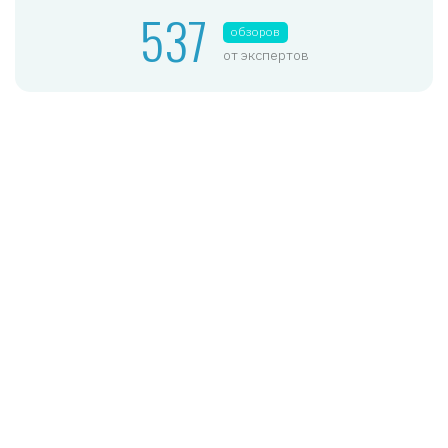
537
обзоров
от экспертов