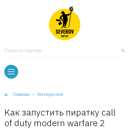
кая мебель
ки и Стеллажи
лы
Поиск на портале
вати
оды и тумбы
ваны
Главная
Интересное
фы и Шкафы-Купе
Как запустить пиратку call
of duty modern warfare 2