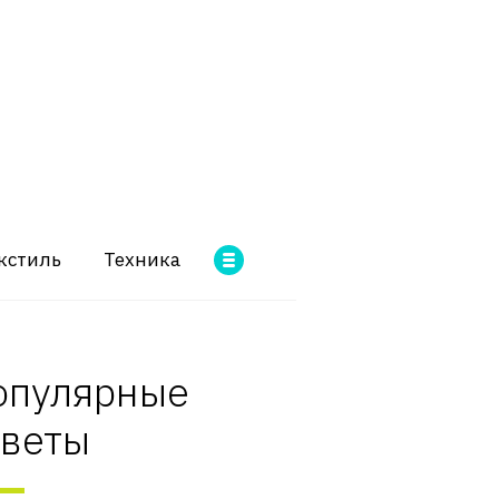
кстиль
Техника
опулярные
оветы