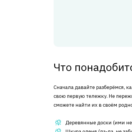
Что понадобитс
Сначала давайте разберёмся, к
свою первую тележку. Не переж
сможете найти их в своём родно
Деревянные доски (ими не о
Шкура оленя (да-да, не заб