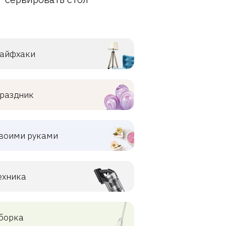
айфхаки
раздник
воими руками
ехника
борка