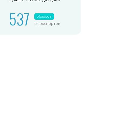
537
обзоров
от экспертов