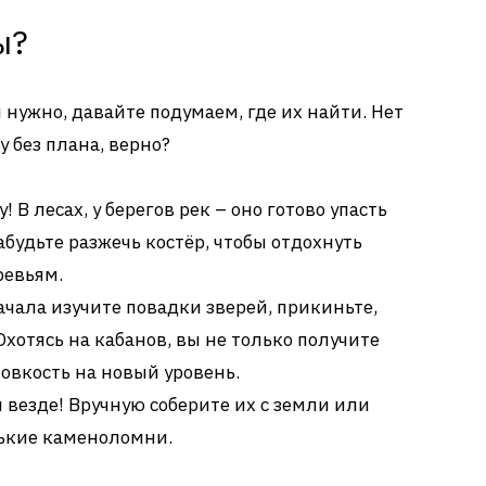
ы?
м нужно, давайте подумаем, где их найти. Нет
у без плана, верно?
 В лесах, у берегов рек – оно готово упасть
абудьте разжечь костёр, чтобы отдохнуть
ревьям.
ачала изучите повадки зверей, прикиньте,
Охотясь на кабанов, вы не только получите
ловкость на новый уровень.
и везде! Вручную соберите их с земли или
ькие каменоломни.