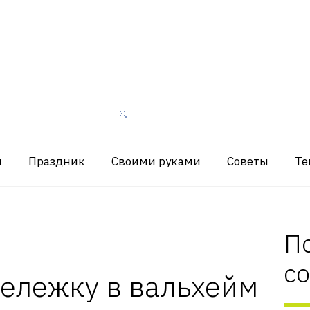
я
Праздник
Своими руками
Советы
Те
П
с
тележку в вальхейм