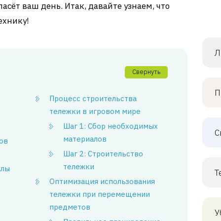
пасёт ваш день. Итак, давайте узнаем, что
ехнику!
Л
Свернуть
П
Процесс строительства
тележки в игровом мире
Шаг 1: Сбор необходимых
С
материалов
ов
Шаг 2: Строительство
тележки
алы
Т
Оптимизация использования
тележки при перемещении
предметов
У