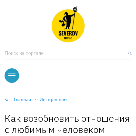
кая мебель
ки и Стеллажи
лы
Поиск на портале
вати
оды и тумбы
ваны
Главная
Интересное
фы и Шкафы-Купе
Как возобновить отношения
с любимым человеком