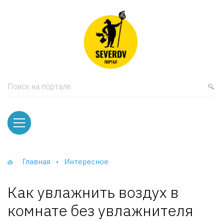
кая мебель
ки и Стеллажи
лы
Поиск на портале
вати
оды и тумбы
ваны
Главная
Интересное
фы и Шкафы-Купе
Как увлажнить воздух в
комнате без увлажнителя