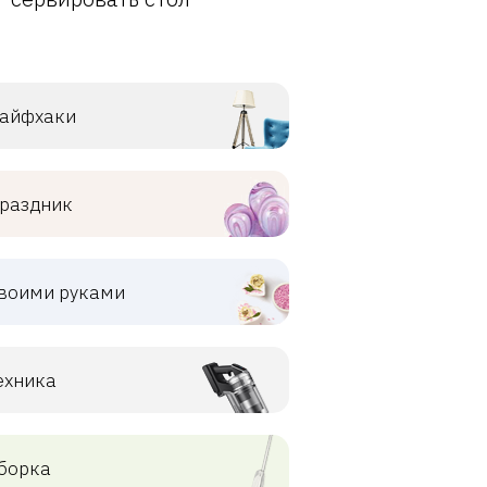
айфхаки
раздник
воими руками
ехника
борка