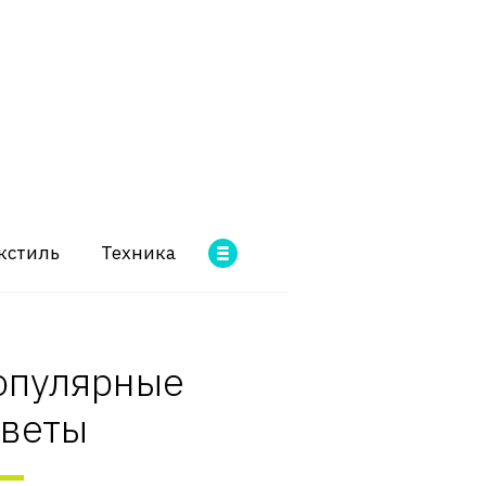
кстиль
Техника
опулярные
оветы