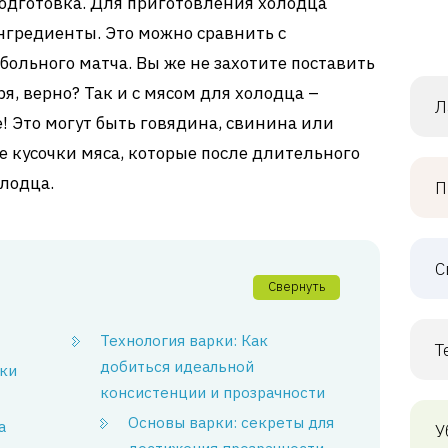
одготовка. Для приготовления холодца
нгредиенты. Это можно сравнить с
ольного матча. Вы же не захотите поставить
я, верно? Так и с мясом для холодца –
Л
! Это могут быть говядина, свинина или
е кусочки мяса, которые после длительного
олодца.
П
С
Свернуть
Технология варки: Как
Т
добиться идеальной
рки
консистенции и прозрачности
Основы варки: секреты для
а
У