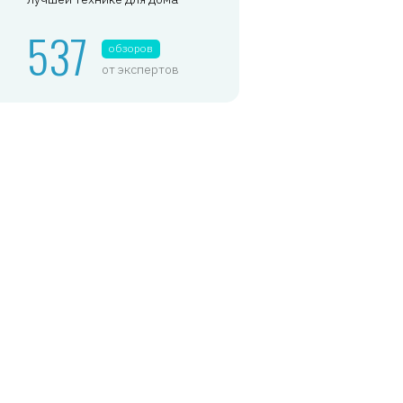
537
обзоров
от экспертов