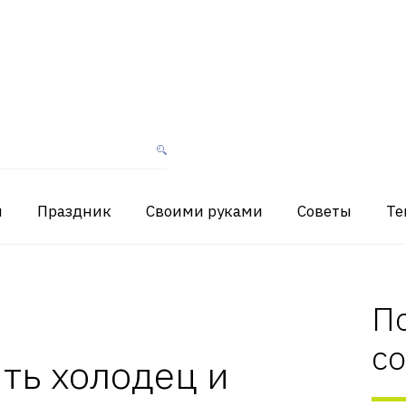
я
Праздник
Своими руками
Советы
Те
П
с
ть холодец и