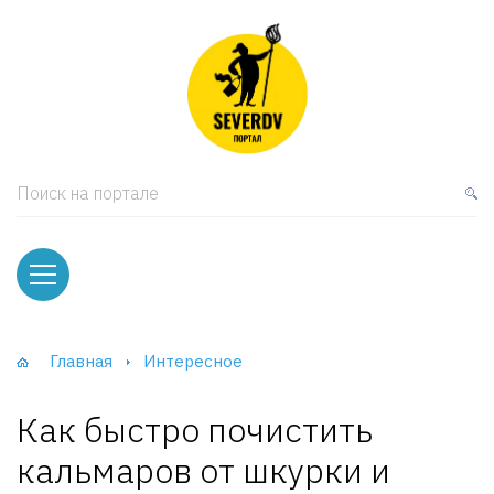
кая мебель
ки и Стеллажи
лы
Поиск на портале
вати
оды и тумбы
ваны
Главная
Интересное
фы и Шкафы-Купе
Как быстро почистить
кальмаров от шкурки и