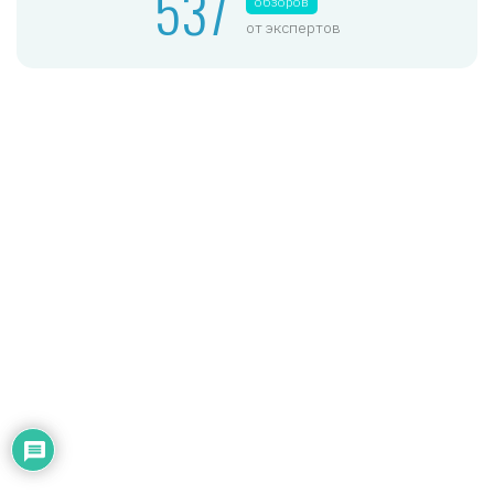
537
обзоров
от экспертов