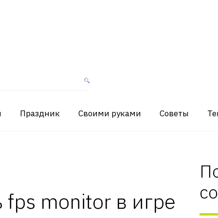
я
Праздник
Своими руками
Советы
Те
П
с
fps monitor в игре