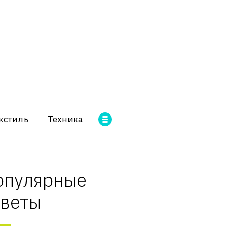
кстиль
Техника
опулярные
оветы