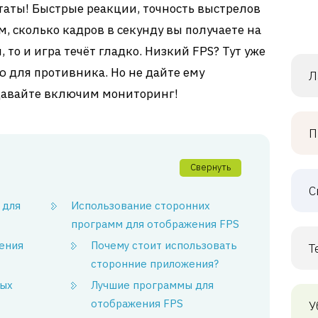
ьтаты! Быстрые реакции, точность выстрелов
м, сколько кадров в секунду вы получаете на
 то и игра течёт гладко. Низкий FPS? Тут уже
ю для противника. Но не дайте ему
Л
давайте включим мониторинг!
П
Свернуть
С
 для
Использование сторонних
программ для отображения FPS
ения
Почему стоит использовать
Т
сторонние приложения?
ных
Лучшие программы для
отображения FPS
У