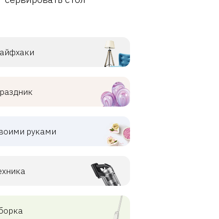
айфхаки
раздник
воими руками
ехника
борка