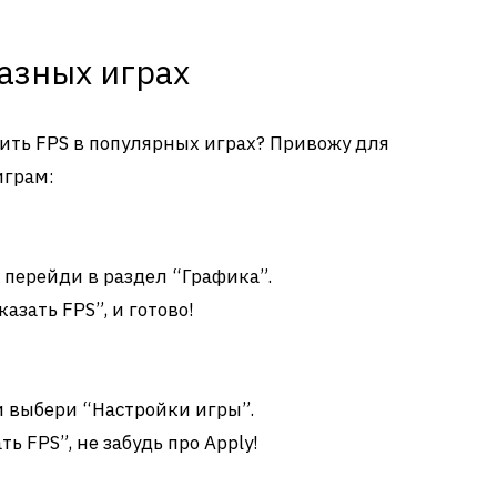
азных играх
оить FPS в популярных играх? Привожу для
играм:
 перейди в раздел “Графика”.
зать FPS”, и готово!
и выбери “Настройки игры”.
ь FPS”, не забудь про Apply!