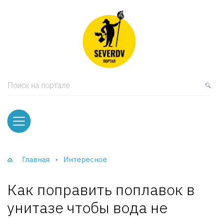
кая мебель
ки и Стеллажи
лы
Поиск на портале
вати
оды и тумбы
ваны
Главная
Интересное
фы и Шкафы-Купе
Как поправить поплавок в
унитазе чтобы вода не