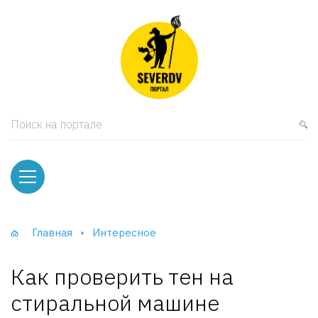
кая мебель
ки и Стеллажи
лы
Поиск на портале
вати
оды и тумбы
ваны
Главная
Интересное
фы и Шкафы-Купе
Как проверить тен на
стиральной машине