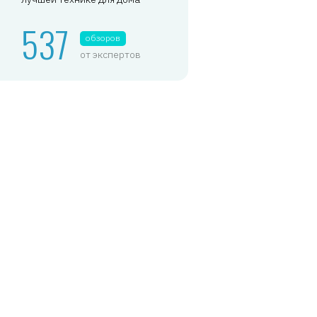
537
обзоров
от экспертов