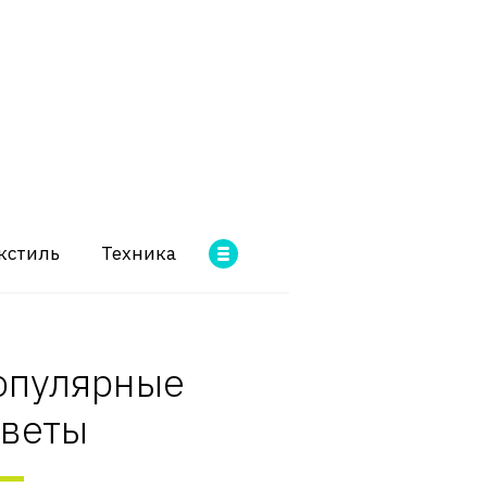
кстиль
Техника
опулярные
оветы