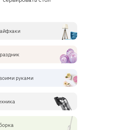
айфхаки
раздник
воими руками
ехника
борка