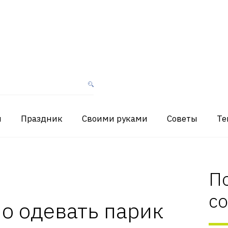
я
Праздник
Своими руками
Советы
Те
П
с
о одевать парик