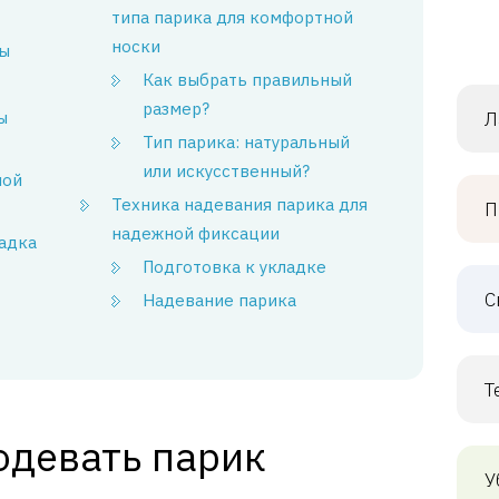
типа парика для комфортной
носки
ы
Как выбрать правильный
размер?
ы
Л
Тип парика: натуральный
или искусственный?
ной
Техника надевания парика для
П
надежной фиксации
ладка
Подготовка к укладке
С
Надевание парика
Т
одевать парик
У