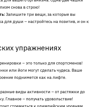
ка для вашего организма. Одна-две чашки
олизм снова в строю!
ть:
Запишите три вещи, за которые вы
а для души – настройтесь на позитив, и он к
ских упражнениях
тренировки – это только для спортсменов!
нки или йоги могут сделать чудеса. Ваше
троение поднимется как на лифте.
разные виды активности – от растяжки до
. Главное – получать удовольствие!
тоит стремиться к олимпийским уровням.