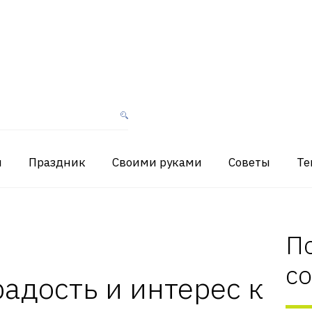
я
Праздник
Своими руками
Советы
Те
П
с
радость и интерес к