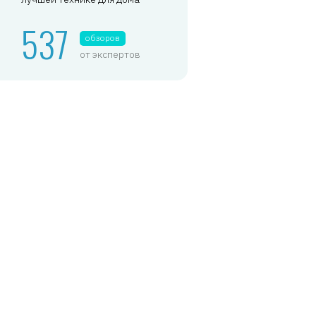
537
обзоров
от экспертов