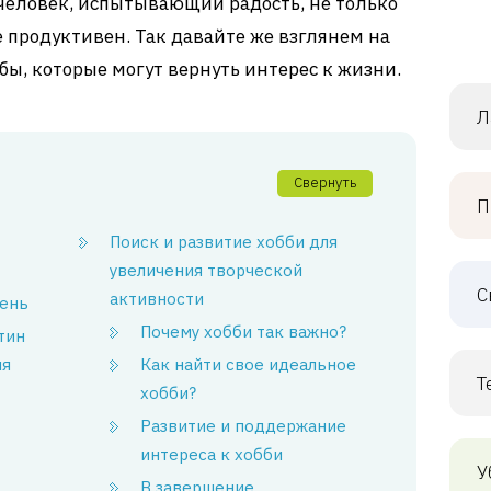
человек, испытывающий радость, не только
ее продуктивен. Так давайте же взглянем на
бы, которые могут вернуть интерес к жизни.
Л
Свернуть
П
Поиск и развитие хобби для
увеличения творческой
С
активности
день
Почему хобби так важно?
тин
ня
Как найти свое идеальное
Т
хобби?
Развитие и поддержание
интереса к хобби
У
В завершение