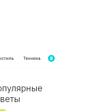
кстиль
Техника
опулярные
оветы