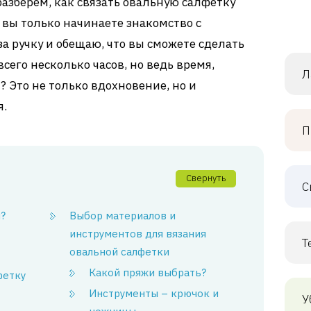
разберем, как связать овальную салфетку
 вы только начинаете знакомство с
 за ручку и обещаю, что вы сможете сделать
всего несколько часов, но ведь время,
Л
? Это не только вдохновение, но и
я.
П
Свернуть
С
я?
Выбор материалов и
инструментов для вязания
Т
овальной салфетки
Какой пряжи выбрать?
фетку
Инструменты – крючок и
У