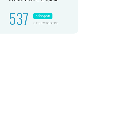
537
обзоров
от экспертов