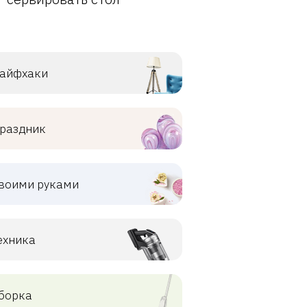
айфхаки
раздник
воими руками
ехника
борка