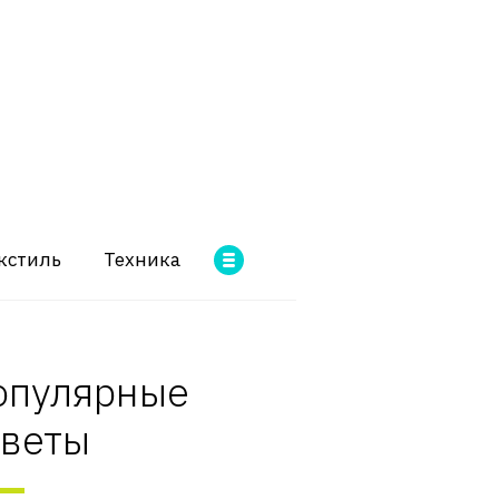
кстиль
Техника
опулярные
оветы