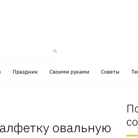
я
Праздник
Своими руками
Советы
Те
П
с
салфетку овальную