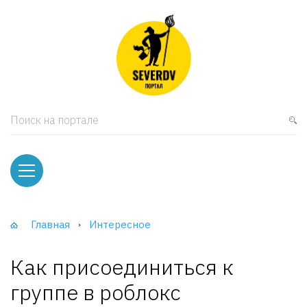
кая мебель
ки и Стеллажи
лы
Поиск на портале
вати
оды и тумбы
ваны
Главная
Интересное
фы и Шкафы-Купе
Как присоединиться к
группе в роблокс