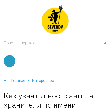
кая мебель
ки и Стеллажи
лы
Поиск на портале
вати
оды и тумбы
ваны
Главная
Интересное
фы и Шкафы-Купе
Как узнать своего ангела
хранителя по имени