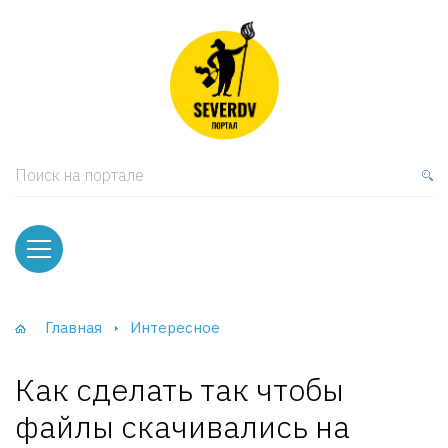
кая мебель
ки и Стеллажи
лы
Поиск на портале
вати
оды и тумбы
ваны
Главная
Интересное
фы и Шкафы-Купе
Как сделать так чтобы
файлы скачивались на