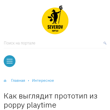
кая мебель
ки и Стеллажи
лы
Поиск на портале
вати
оды и тумбы
ваны
Главная
Интересное
фы и Шкафы-Купе
Как выглядит прототип из
poppy playtime