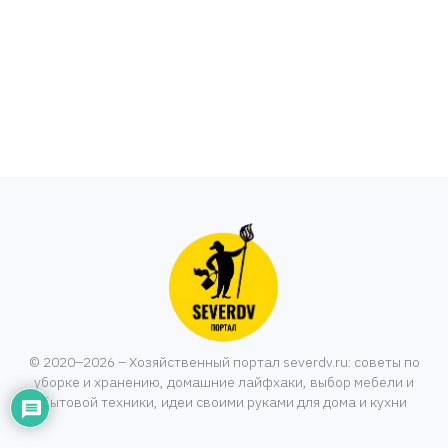
© 2020–2026 – Хозяйственный портал severdv.ru: советы по
уборке и хранению, домашние лайфхаки, выбор мебели и
бытовой техники, идеи своими руками для дома и кухни