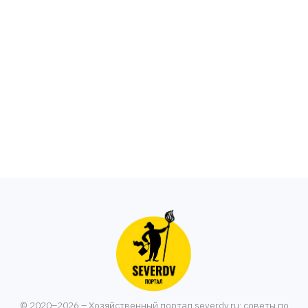
© 2020–2026 – Хозяйственный портал severdv.ru: советы по