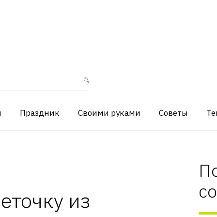
я
Праздник
Своими руками
Советы
Те
П
с
сеточку из