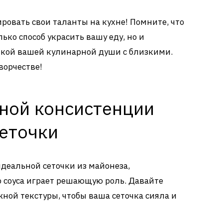
ровать свои таланты на кухне! Помните, что
лько способ украсить вашу еду, но и
чкой вашей кулинарной души с близкими.
ворчестве!
ной консистенции
сеточки
идеальной сеточки из майонеза,
 соуса играет решающую роль. Давайте
жной текстуры, чтобы ваша сеточка сияла и