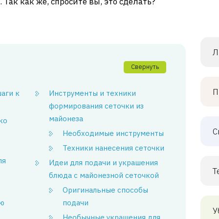
ак как же, спросите вы, это сделать?
Л
Свернуть
П
аги к
Инструменты и техники
формирования сеточки из
майонеза
ко
С
Необходимые инструменты
Техники нанесения сеточки
ля
Идеи для подачи и украшения
Т
блюда с майонезной сеточкой
Оригинальные способы
ую
подачи
У
Необычные украшения для