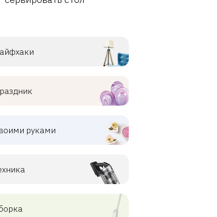
айфхаки
раздник
воими руками
ехника
борка