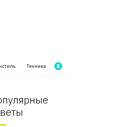
кстиль
Техника
опулярные
оветы