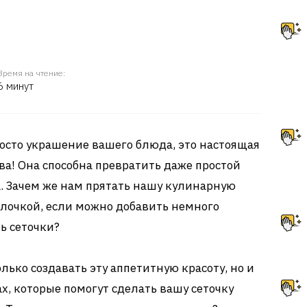
Время на чтение:
6 минут
росто украшение вашего блюда, это настоящая
а! Она способна превратить даже простой
а. Зачем же нам прятать нашу кулинарную
лочкой, если можно добавить немного
ь сеточки?
олько создавать эту аппетитную красоту, но и
х, которые помогут сделать вашу сеточку