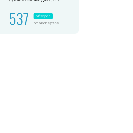
537
обзоров
от экспертов