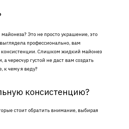
?
з майонеза? Это не просто украшение, это
а выглядела профессионально, вам
а консистенции. Слишком жидкий майонез
, а чересчур густой не даст вам создать
 к чему я веду?
льную консистенцию?
оторые стоит обратить внимание, выбирая