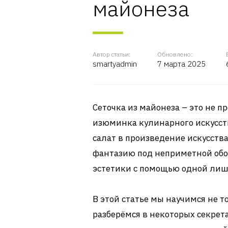
майонеза
Автор статьи:
Обновлено:
smartyadmin
7 марта 2025
Сеточка из майонеза – это не п
изюминка кулинарного искусств
салат в произведение искусств
фантазию под неприметной обо
эстетики с помощью одной лиш
В этой статье мы научимся не т
разберёмся в некоторых секрета