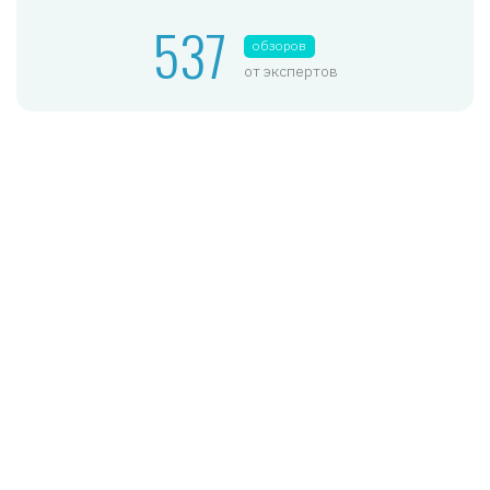
537
обзоров
от экспертов