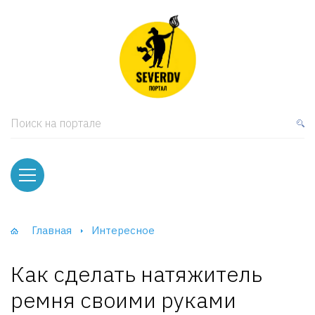
кая мебель
ки и Стеллажи
лы
Поиск на портале
вати
оды и тумбы
ваны
Главная
Интересное
фы и Шкафы-Купе
Как сделать натяжитель
ремня своими руками