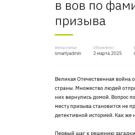
в вов по фам
призыва
Автор статьи:
Обновлено:
smartyadmin
2 марта 2025
Великая Отечественная война о
страны. Множество людей отправ
них вернулись домой. Вопрос п
месту призыва становится не п
детективной историей. Как же н
Первый шаг к решению загадки 