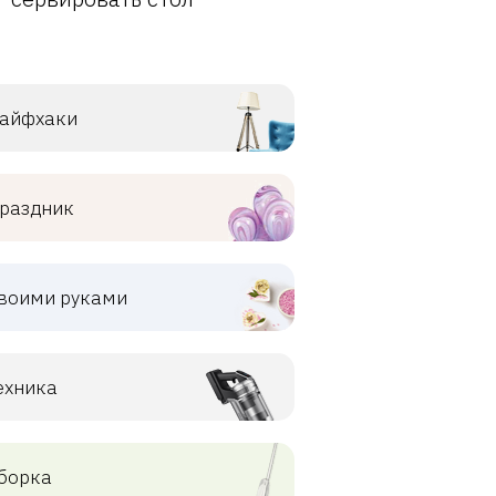
айфхаки
раздник
воими руками
ехника
борка