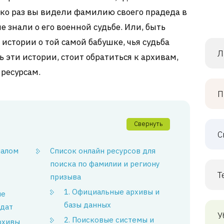
ко раз вы видели фамилию своего прадеда в
е знали о его военной судьбе. Или, быть
истории о той самой бабушке, чья судьба
Л
 эти истории, стоит обратиться к архивам,
ресурсам.
П
Свернуть
С
чалом
Список онлайн ресурсов для
поиска по фамилии и региону
Т
призыва
1. Официальные архивы и
ые
базы данных
лдат
У
2. Поисковые системы и
рхивы