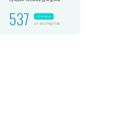
537
обзоров
от экспертов