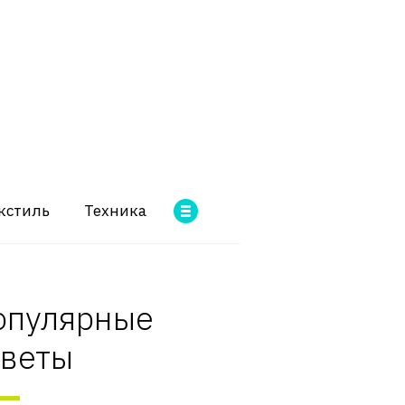
кстиль
Техника
опулярные
оветы