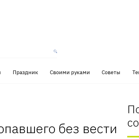
я
Праздник
Своими руками
Советы
Те
П
с
опавшего без вести