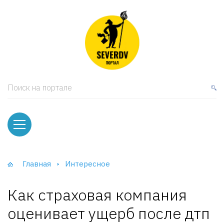
кая мебель
ки и Стеллажи
лы
Поиск на портале
вати
оды и тумбы
ваны
Главная
Интересное
фы и Шкафы-Купе
Как страховая компания
оценивает ущерб после дтп