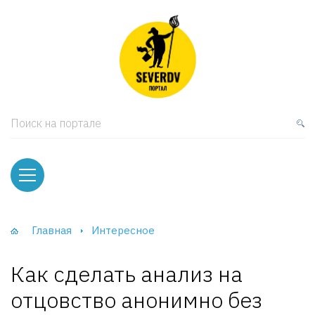
кая мебель
ки и Стеллажи
лы
Поиск на портале
вати
оды и тумбы
ваны
Главная
Интересное
фы и Шкафы-Купе
Как сделать анализ на
отцовство анонимно без