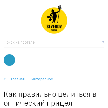
кая мебель
ки и Стеллажи
лы
Поиск на портале
вати
оды и тумбы
ваны
Главная
Интересное
фы и Шкафы-Купе
Как правильно целиться в
оптический прицел