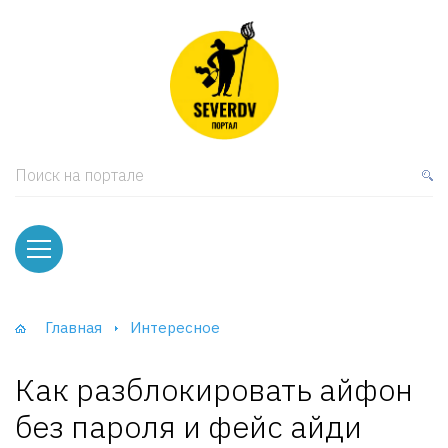
кая мебель
ки и Стеллажи
лы
Поиск на портале
вати
оды и тумбы
ваны
Главная
Интересное
фы и Шкафы-Купе
Как разблокировать айфон
без пароля и фейс айди