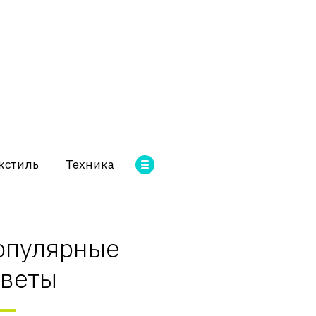
кстиль
Техника
опулярные
оветы