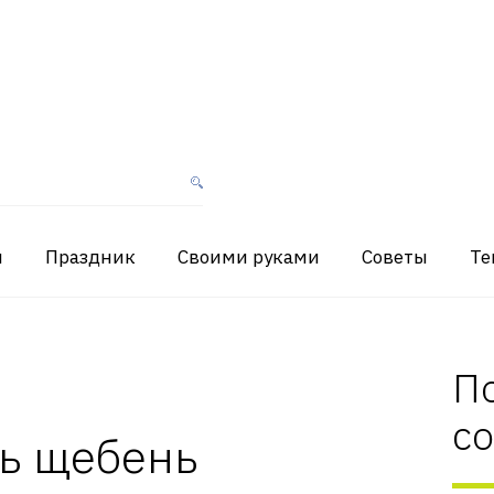
я
Праздник
Своими руками
Советы
Те
П
с
ть щебень