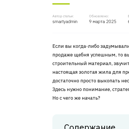
Автор статьи:
Обновлено:
smartyadmin
9 марта 2025
Если вы когда-либо задумывалис
продаже щебня успешным, то вы
строительный материал, звучит 
настоящая золотая жила для пр
достаточно просто выкопать не
Здесь нужно понимание, стратег
Но с чего же начать?
Содержание