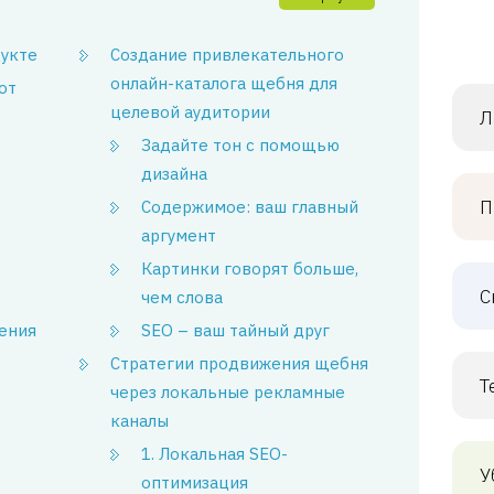
дукте
Создание привлекательного
онлайн-каталога щебня для
от
целевой аудитории
Л
Задайте тон с помощью
дизайна
П
Содержимое: ваш главный
аргумент
Картинки говорят больше,
С
чем слова
ения
SEO – ваш тайный друг
Стратегии продвижения щебня
Т
через локальные рекламные
каналы
1. Локальная SEO-
У
оптимизация