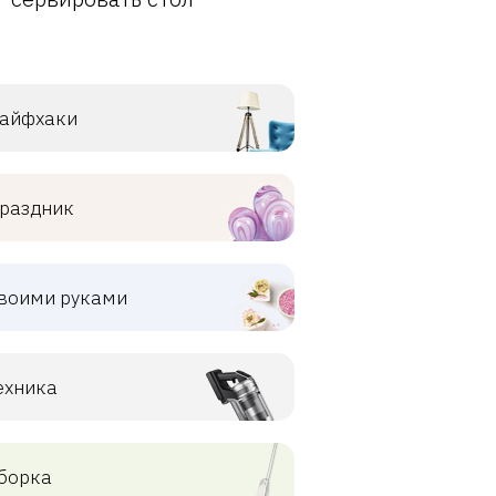
айфхаки
раздник
воими руками
ехника
борка