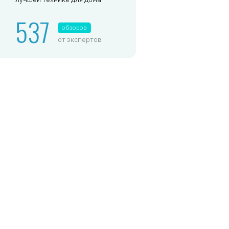
537
обзоров
от экспертов