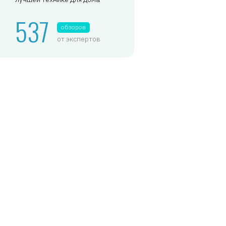
537
обзоров
от экспертов