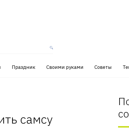
я
Праздник
Своими руками
Советы
Те
П
с
ить самсу