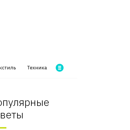
кстиль
Техника
опулярные
оветы