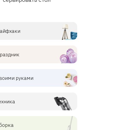
айфхаки
раздник
воими руками
ехника
борка