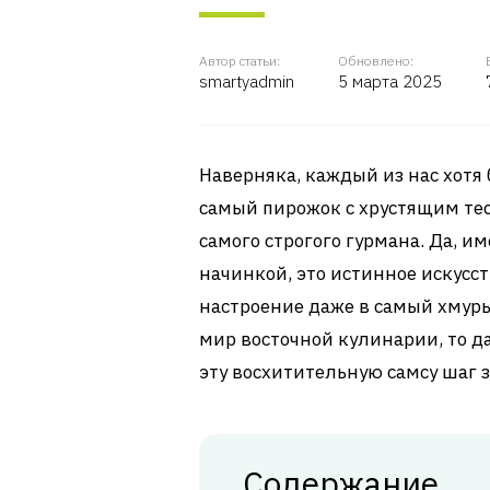
Автор статьи:
Обновлено:
smartyadmin
5 марта 2025
Наверняка, каждый из нас хотя 
самый пирожок с хрустящим тес
самого строгого гурмана. Да, им
начинкой, это истинное искусст
настроение даже в самый хмурый
мир восточной кулинарии, то д
эту восхитительную самсу шаг 
Содержание