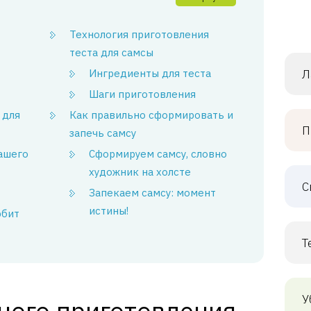
Технология приготовления
теста для самсы
Ингредиенты для теста
Л
Шаги приготовления
 для
Как правильно сформировать и
П
запечь самсу
вашего
Сформируем самсу, словно
художник на холсте
С
Запекаем самсу: момент
истины!
юбит
Т
У
ного приготовления