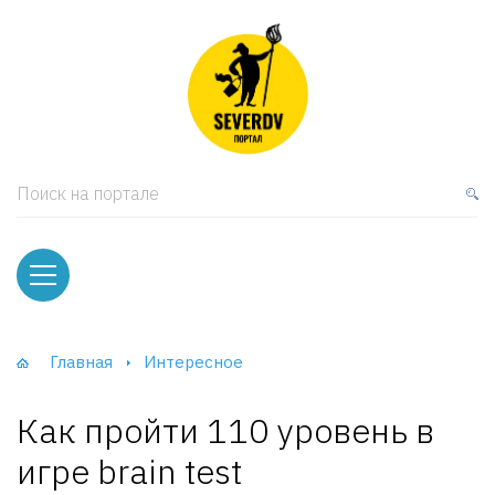
кая мебель
ки и Стеллажи
лы
Поиск на портале
вати
оды и тумбы
ваны
Главная
Интересное
фы и Шкафы-Купе
Как пройти 110 уровень в
игре brain test