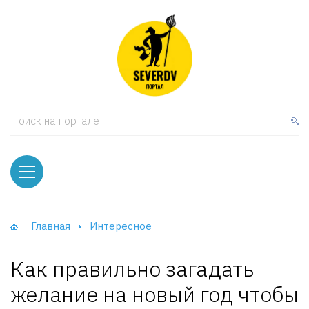
кая мебель
ки и Стеллажи
лы
Поиск на портале
вати
оды и тумбы
ваны
Главная
Интересное
фы и Шкафы-Купе
Как правильно загадать
желание на новый год чтобы