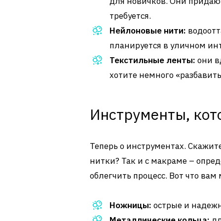
для новичков. Они придают 
требуется.
Нейлоновые нити:
водоотт
планируется в уличном инт
Текстильные ленты:
они в
хотите немного «разбавить
Инструменты, кот
Теперь о инструментах. Скажите
нитки? Так и с макраме – опре
облегчить процесс. Вот что вам
Ножницы:
острые и надежн
Металлические кольца:
дл