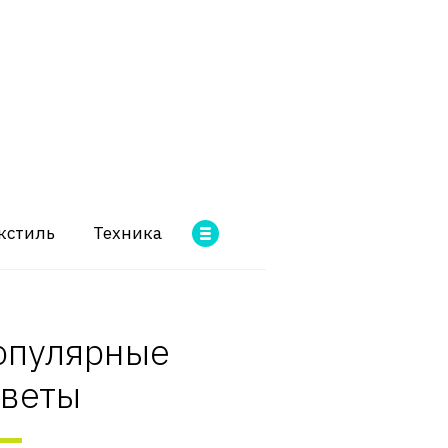
кстиль
Техника
опулярные
оветы