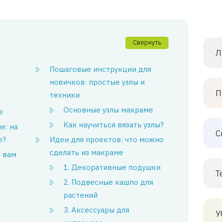
Свернуть
Л
Пошаговые инструкции для
новичков: простые узлы и
П
техники
Основные узлы макраме
е
Как научиться вязать узлы?
е: на
С
е?
Идеи для проектов: что можно
сделать из макраме
 вам
1. Декоративные подушки
Т
2. Подвесные кашпо для
растений
3. Аксессуары для
У