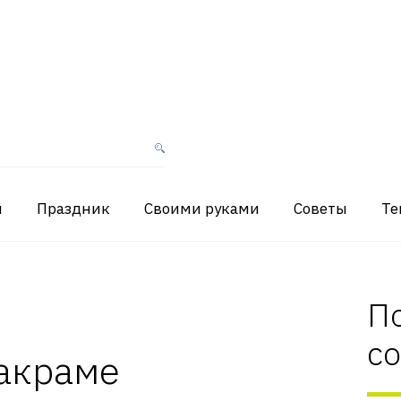
я
Праздник
Своими руками
Советы
Те
П
с
макраме