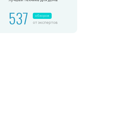
537
обзоров
от экспертов