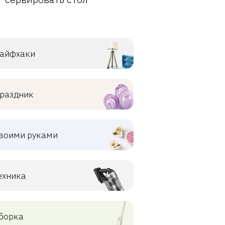
айфхаки
раздник
воими руками
ехника
борка