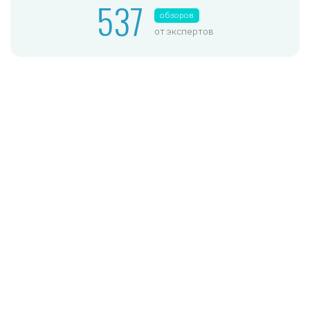
537
обзоров
от экспертов