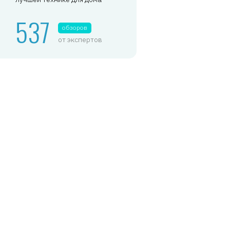
537
обзоров
от экспертов