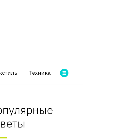
кстиль
Техника
опулярные
оветы