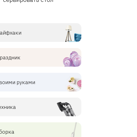
айфхаки
раздник
воими руками
ехника
борка