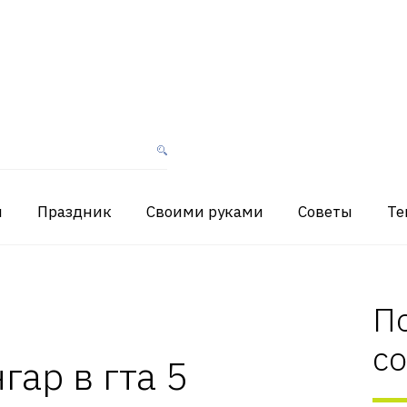
я
Праздник
Своими руками
Советы
Те
П
с
гар в гта 5