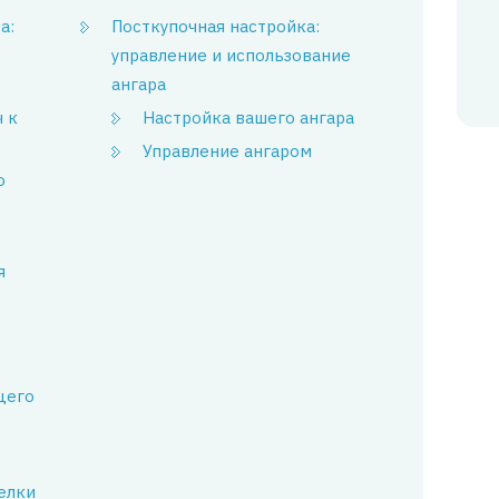
а:
Посткупочная настройка:
управление и использование
ангара
 к
Настройка вашего ангара
Управление ангаром
о
я
щего
елки