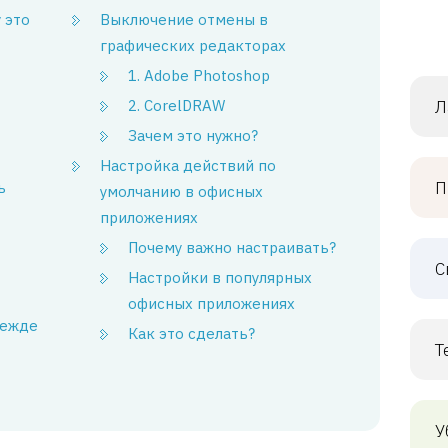
у это
Выключение отмены в
графических редакторах
1. Adobe Photoshop
2. CorelDRAW
Л
Зачем это нужно?
Настройка действий по
П
ь
умолчанию в офисных
приложениях
Почему важно настраивать?
С
Настройки в популярных
офисных приложениях
режде
Как это сделать?
Т
У