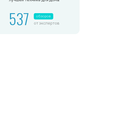
537
обзоров
от экспертов