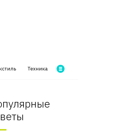
кстиль
Техника
опулярные
оветы