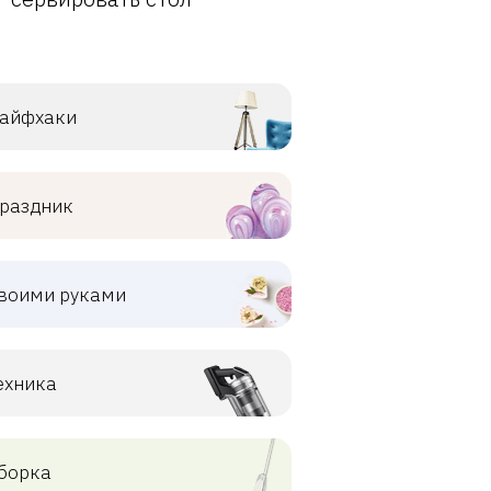
айфхаки
раздник
воими руками
ехника
борка