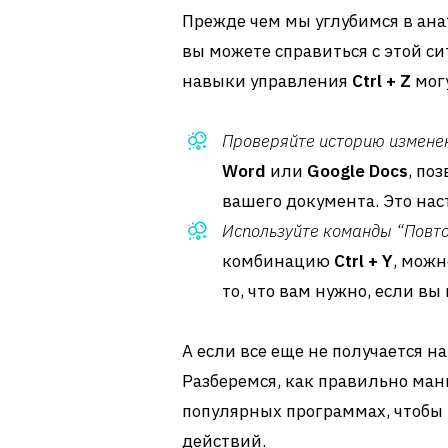
Прежде чем мы углубимся в ана
вы можете справиться с этой с
навыки управления
Ctrl + Z
могу
Проверяйте историю измене
Word
или
Google Docs
, по
вашего документа. Это нас
Используйте команды “Повто
комбинацию
Ctrl + Y
, можн
то, что вам нужно, если в
А если все еще не получается н
Разберемся, как правильно ма
популярных программах, чтобы 
действий.