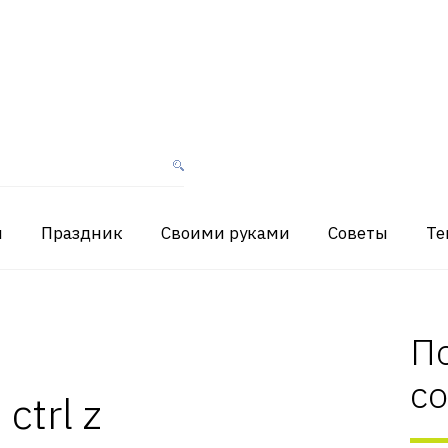
я
Праздник
Своими руками
Советы
Те
П
с
ctrl z