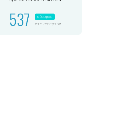
537
обзоров
от экспертов