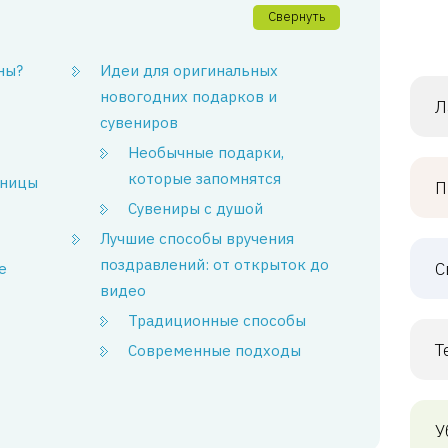
Свернуть
ны?
Идеи для оригинальных
новогодних подарков и
Л
сувениров
Необычные подарки,
которые запомнятся
ьницы
П
Сувениры с душой
Лучшие способы вручения
поздравлений: от открыток до
С
е
видео
Традиционные способы
Т
Современные подходы
У