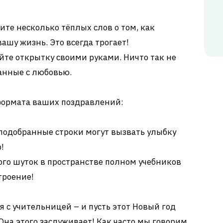
те несколько тёплых слов о том, как
ашу жизнь. Это всегда трогает!
те открытку своими руками. Ничто так не
данные с любовью.
 формата ваших поздравлений:
подобранные строки могут вызвать улыбку
!
го шуток в пространстве полном учебников
троение!
 с учительницей – и пусть этот Новый год
Она этого заслуживает! Как часто мы говорим