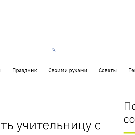
я
Праздник
Своими руками
Советы
Те
П
с
ть учительницу с