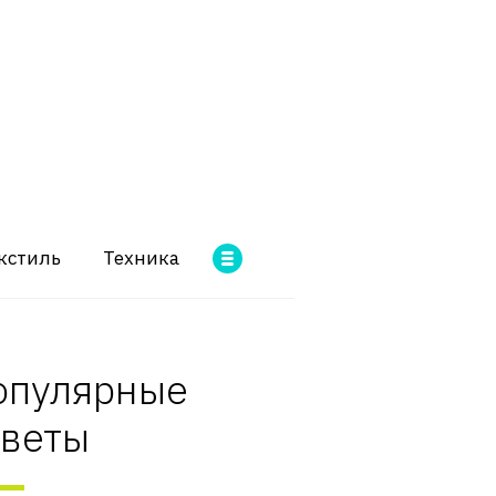
кстиль
Техника
опулярные
оветы