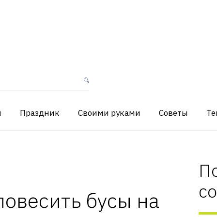
я
Праздник
Своими руками
Советы
Те
П
с
повесить бусы на