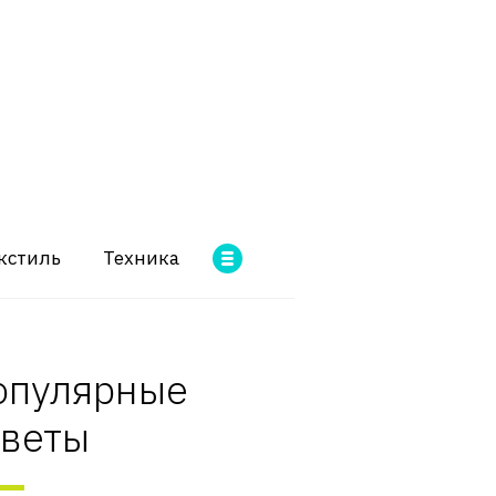
кстиль
Техника
опулярные
оветы