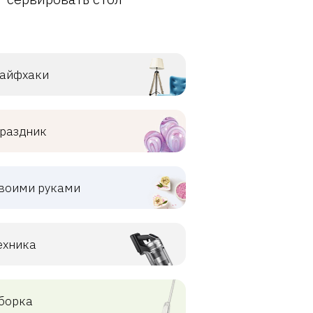
айфхаки
раздник
воими руками
ехника
борка