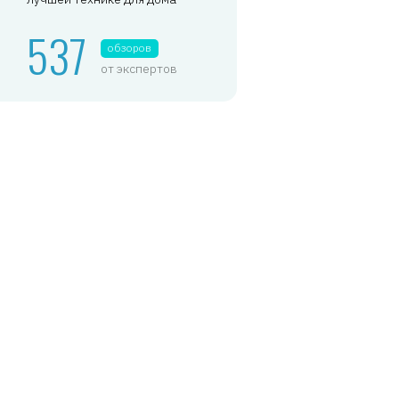
537
обзоров
от экспертов