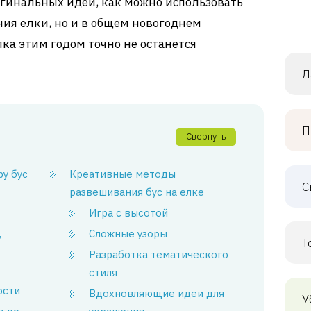
игинальных идей, как можно использовать
ния елки, но и в общем новогоднем
ка этим годом точно не останется
Л
П
Свернуть
у бус
Креативные методы
С
развешивания бус на елке
Игра с высотой
,
Сложные узоры
Т
Разработка тематического
стиля
ости
Вдохновляющие идеи для
У